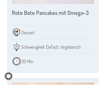
Rote Bete Pancakes mit Omega-3
Dessert
Schwierigkeit: Einfach
,
Vegetarisch
20 Min.
Item added to cart.
CHECKOUT
0 items -
0,00
€