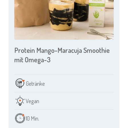
2
of
7
Protein Mango-Maracuja Smoothie
mit Omega-3
Getränke
Vegan
10 Min.