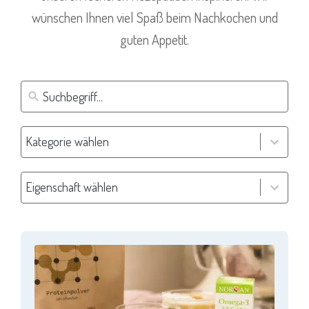
wünschen Ihnen viel Spaß beim Nachkochen und
guten Appetit.
11
Kategorie wählen
results
available
4
Eigenschaft wählen
results
available
Loaded
more
results.
Page