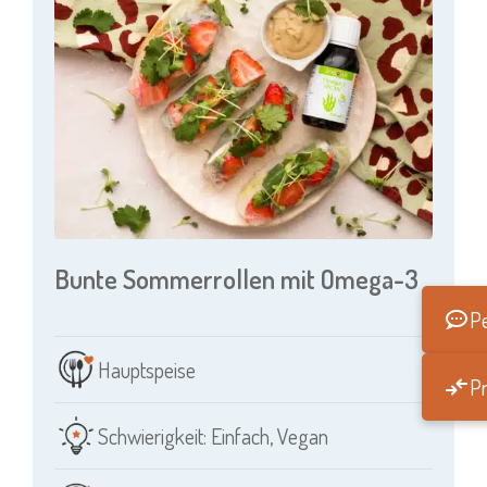
Bunte Sommerrollen mit Omega-3
Pe
Hauptspeise
Pr
Schwierigkeit: Einfach
,
Vegan