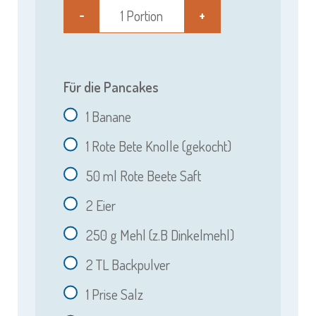
1 Portion
-
+
Für die Pancakes
1
Banane
1
Rote Bete Knolle (gekocht)
50
ml Rote Beete Saft
2
Eier
250
g Mehl (z.B Dinkelmehl)
2
TL Backpulver
1
Prise Salz