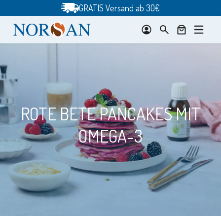
Zum
GRATIS Versand ab 30€
Inhalt
springen
ROTE BETE PANCAKES MIT
OMEGA-3