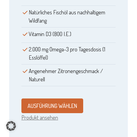
Natürliches Fischöl aus nachhaltigem
Wildfang
Vitamin D3 (800 I.E.)
2.000 mg Omega-3 pro Tagesdosis (1
Esslöffel)
Angenehmer Zitronengeschmack /
Naturell
AUSFÜHRUNG WÄHLEN
Produkt ansehen
Item added to cart.
CHECKOUT
0 items -
0,00
€