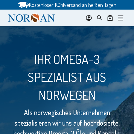
Zum
Kostenloser Kühlversand an heißen Tagen
Inhalt
springen
IHR OMEGA-3
SPEZIALIST AUS
N
s
NORWEGEN
Als norwegisches Unternehmen
spezialisieren wir uns auf hochdosierte,
hochwertige Omega‑3 Öle und Kapseln.