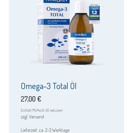
weist
mehrere
Varianten
auf.
Die
Optionen
können
auf
der
Produktseite
Omega-3 Total Öl
gewählt
werden
27,00
€
Enthält 7% MwSt. DE reduziert
zzgl.
Versand
Lieferzeit: ca. 2-3 Werktage