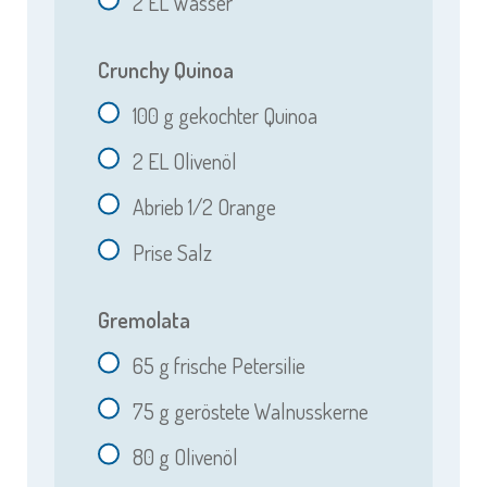
2
EL Wasser
Crunchy Quinoa
100
g gekochter Quinoa
2
EL Olivenöl
Abrieb 1/2 Orange
Prise Salz
Gremolata
65
g frische Petersilie
75
g geröstete Walnusskerne
80
g Olivenöl