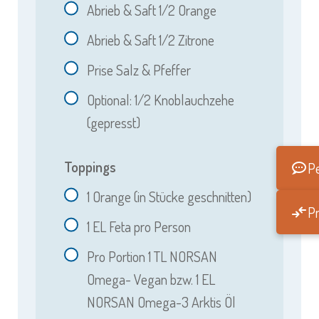
Abrieb & Saft 1/2 Orange
Abrieb & Saft 1/2 Zitrone
Prise Salz & Pfeffer
Optional: 1/2 Knoblauchzehe
(gepresst)
Toppings
Pe
1
Orange (in Stücke geschnitten)
Pr
1
EL Feta pro Person
Pro Portion 1 TL NORSAN
Omega- Vegan bzw. 1 EL
NORSAN Omega-3 Arktis Öl