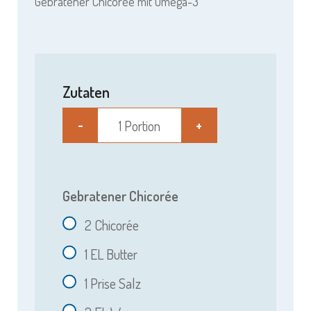
Gebratener Chicorée mit Omega-3
Zutaten
1 Portion
-
+
Gebratener Chicorée
2
Chicorée
1
EL Butter
1
Prise Salz