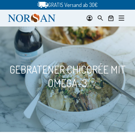
Zum
GRATIS Versand ab 30€
Inhalt
springen
GEBRATENER CHICORÉE MIT
OMEGA-3