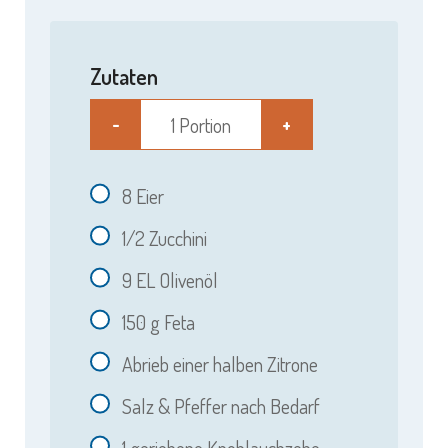
Zutaten
1 Portion
-
+
8
Eier
1/2
Zucchini
9
EL Olivenöl
150
g Feta
Abrieb einer halben Zitrone
Salz & Pfeffer nach Bedarf