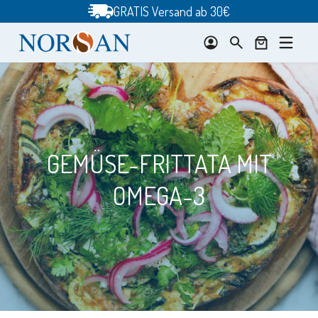
Zum
GRATIS Versand ab 30€
Inhalt
springen
GEMÜSE-FRITTATA MIT
OMEGA-3