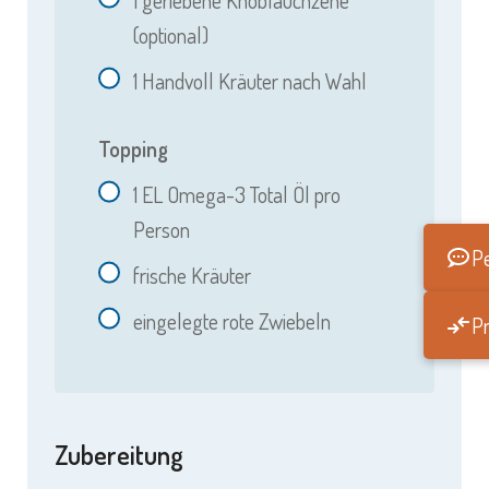
1
geriebene Knoblauchzehe
(optional)
1
Handvoll Kräuter nach Wahl
Topping
1
EL Omega-3 Total Öl pro
Person
Pe
frische Kräuter
eingelegte rote Zwiebeln
Pr
Zubereitung