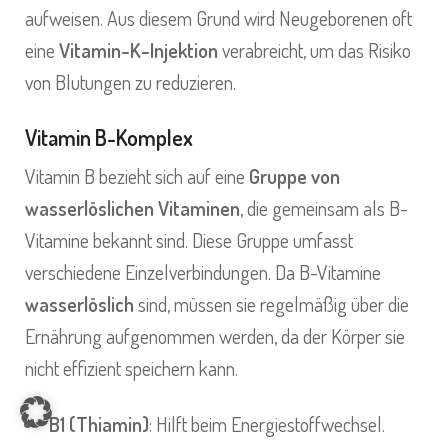
aufweisen. Aus diesem Grund wird Neugeborenen oft
eine
Vitamin-K-Injektion
verabreicht, um das Risiko
von Blutungen zu reduzieren.
Vitamin B-Komplex
Vitamin B bezieht sich auf eine
Gruppe von
wasserlöslichen Vitaminen
, die gemeinsam als B-
Vitamine bekannt sind. Diese Gruppe umfasst
verschiedene Einzelverbindungen. Da B-Vitamine
wasserlöslich
sind, müssen sie regelmäßig über die
Ernährung aufgenommen werden, da der Körper sie
nicht effizient speichern kann.
Item added to cart.
CHECKOUT
0 items -
0,00
€
B1 (Thiamin)
: Hilft beim Energiestoffwechsel.