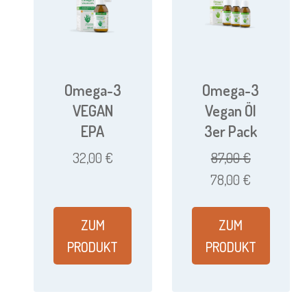
Omega-3
Omega-3
VEGAN
Vegan Öl
EPA
3er Pack
32,00
€
87,00
€
Ursprünglicher
Aktueller
78,00
€
Preis
Preis
war:
ist:
ZUM
ZUM
87,00 €
78,00 €.
PRODUKT
PRODUKT