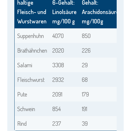
haltige
6-Gehalt:
Gehalt:
Fleisch- und
Linolsäure
Arachidonsäure
Wurstwaren
mg/100 g
mg/100g
Suppenhuhn
4070
850
Brathähnchen
2020
226
Salami
3308
29
Fleischwurst
2932
68
Pute
2091
179
Schwein
854
191
Rind
237
39