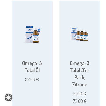
Omega-3
Omega-3
Total Öl
Total 3’er
Pack,
27,00
€
Zitrone
81,00
€
Item added to cart.
CHECKOUT
0 items -
0,00
€
Ursprünglicher
Aktueller
72,00
€