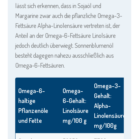
lässt sich erkennen, dass in Sojaöl und
Margarine zwar auch die pflanzliche Omega-3-
Fettsäure Alpha-Linolensäure vertreten ist, der
Anteil an der Omega-6-Fettsäure Linolsäure
jedoch deutlich überwiegt. Sonnenblumenöl
besteht dagegen nahezu ausschließlich aus
Omega-6-Fettsäuren.
Omega-3-
Omega-6-
Omega-
Gehalt:
haltige
6-Gehalt:
Alpha-
Pflanzenöle
Linolsäure
Linolensäure
und Fette
mg/100 g
mg/100g