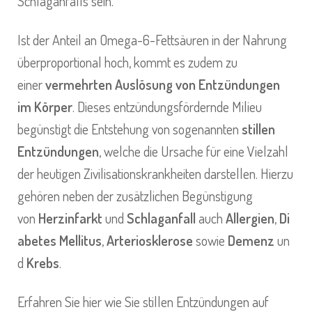
Schlaganfalls sein.
Ist der Anteil an Omega-6-Fettsäuren in der Nahrung
überproportional hoch, kommt es zudem zu
einer
vermehrten Auslösung von Entzündungen
im Körper
. Dieses entzündungsfördernde Milieu
begünstigt die Entstehung von sogenannten
stillen
Entzündungen
, welche die Ursache für eine Vielzahl
der heutigen Zivilisationskrankheiten darstellen. Hierzu
gehören neben der zusätzlichen Begünstigung
von
Herzinfarkt
und
Schlaganfall
auch
Allergien
,
Di
abetes
Mellitus
,
Arteriosklerose
sowie
Demenz
un
d
Krebs
.
Erfahren Sie hier wie Sie stillen Entzündungen auf