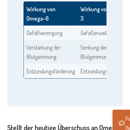
Wirkung von
Wirkung von Omega-
Omega-6
3
Gefäßverengung
Gefäßerweiterung
Verstärkung der
Senkung der
Blutgerinnung
Blutgerinnung
Entzündungsförderung
Entzündungshemmung
Pe
Stellt der heutige Überschuss an Omega-
B