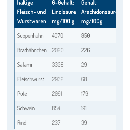
haltige
6-Gehalt:
Gehalt:
Fleisch- und
Linolsäure
Arachidonsäure
Wurstwaren
mg/100 g
mg/100g
Suppenhuhn
4070
850
Brathähnchen
2020
226
Salami
3308
29
Fleischwurst
2932
68
Pute
2091
179
Schwein
854
191
Rind
237
39