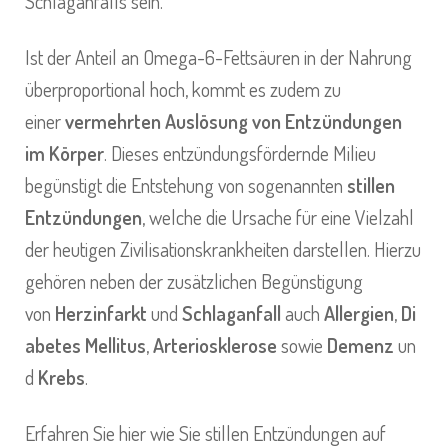
Schlaganfalls sein.
Ist der Anteil an Omega-6-Fettsäuren in der Nahrung
überproportional hoch, kommt es zudem zu
einer
vermehrten Auslösung von Entzündungen
im Körper
. Dieses entzündungsfördernde Milieu
begünstigt die Entstehung von sogenannten
stillen
Entzündungen
, welche die Ursache für eine Vielzahl
der heutigen Zivilisationskrankheiten darstellen. Hierzu
gehören neben der zusätzlichen Begünstigung
von
Herzinfarkt
und
Schlaganfall
auch
Allergien
,
Di
abetes
Mellitus
,
Arteriosklerose
sowie
Demenz
un
d
Krebs
.
Erfahren Sie hier wie Sie stillen Entzündungen auf