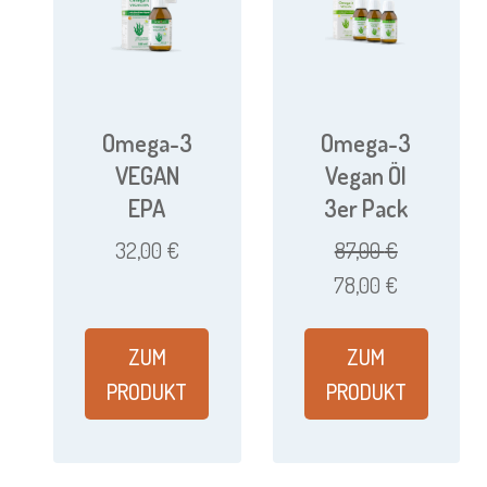
Omega-3
Omega-3
VEGAN
Vegan Öl
EPA
3er Pack
32,00
€
87,00
€
Ursprünglicher
Aktueller
78,00
€
Preis
Preis
war:
ist:
ZUM
ZUM
87,00 €
78,00 €.
PRODUKT
PRODUKT