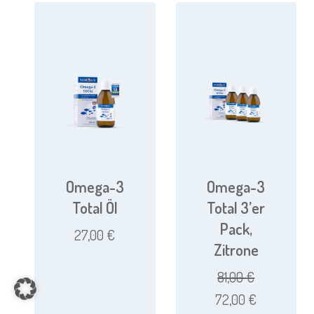
Omega-3
Omega-3
Total Öl
Total 3’er
Pack,
27,00
€
Zitrone
81,00
€
Item added to cart.
CHECKOUT
0 items -
0,00
€
Ursprünglicher
Aktueller
72,00
€