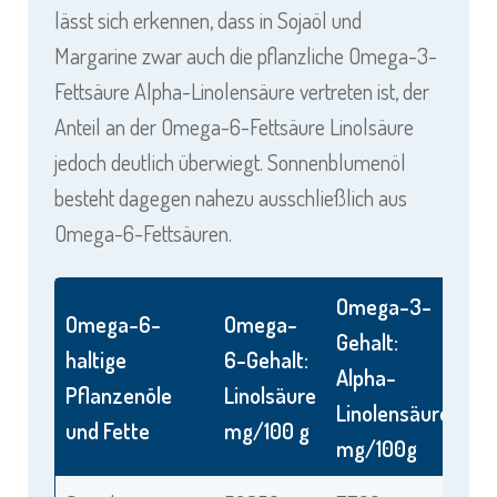
lässt sich erkennen, dass in Sojaöl und
Margarine zwar auch die pflanzliche Omega-3-
Fettsäure Alpha-Linolensäure vertreten ist, der
Anteil an der Omega-6-Fettsäure Linolsäure
jedoch deutlich überwiegt. Sonnenblumenöl
besteht dagegen nahezu ausschließlich aus
Omega-6-Fettsäuren.
Omega-3-
Omega-6-
Omega-
Gehalt:
haltige
6-Gehalt:
Alpha-
Pflanzenöle
Linolsäure
Linolensäure
und Fette
mg/100 g
mg/100g