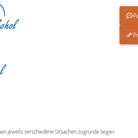
Pe
Pr
hen jeweils verschiedene Ursachen zugrunde liegen.