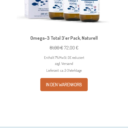
Omega-3 Total 3’er Pack, Naturell
Ursprünglicher
Aktueller
81,00
€
72,00
€
Preis
Preis
Enthält 7% MwSt. DE reduziert
war:
ist:
zzgl.
Versand
81,00 €
72,00 €.
Lieferzeit: ca. 2-3 Werktage
IN DEN WARENKORB