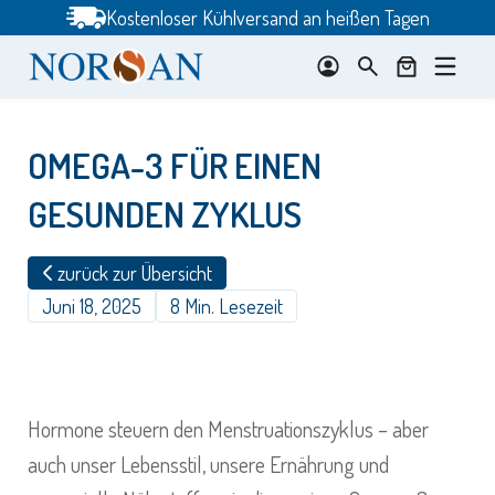
Zum
Kostenloser Kühlversand an heißen Tagen
Inhalt
springen
OMEGA-3 FÜR EINEN
GESUNDEN ZYKLUS
zurück zur Übersicht
Juni 18, 2025
8 Min. Lesezeit
Hormone steuern den Menstruationszyklus – aber
auch unser Lebensstil, unsere Ernährung und