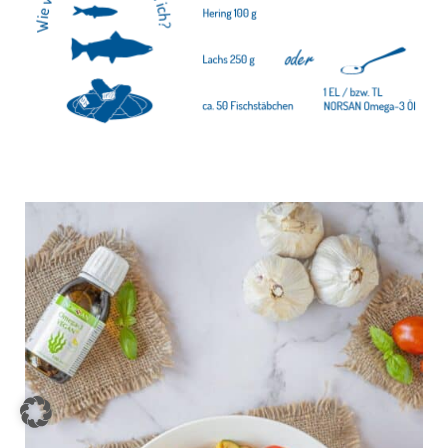
Item added to cart.
CHECKOUT
0 items -
0,00
€