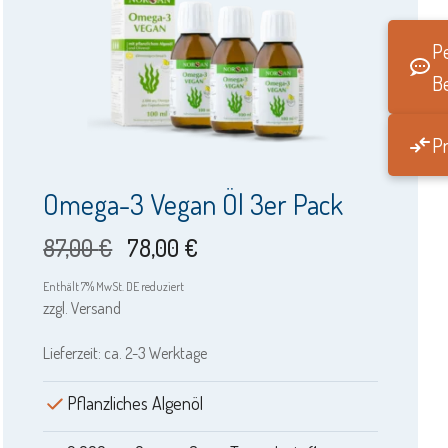
Pe
B
Pr
Omega-3 Vegan Öl 3er Pack
Ursprünglicher
Aktueller
87,00
€
78,00
€
Preis
Preis
Enthält 7% MwSt. DE reduziert
zzgl.
Versand
war:
ist:
Lieferzeit: ca. 2-3 Werktage
87,00 €
78,00 €.
Pflanzliches Algenöl