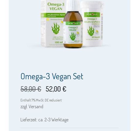
Omega-3 Vegan Set
Ursprünglicher
Aktueller
58,00
€
52,00
€
Preis
Preis
Enthält 7% MwSt. DE reduziert
zzgl.
Versand
war:
ist:
Lieferzeit: ca. 2-3 Werktage
58,00 €
52,00 €.