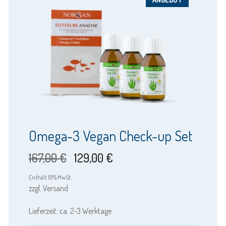
Omega-3 Vegan Check-up Set
Ursprünglicher
Aktueller
167,00
€
129,00
€
Preis
Preis
Enthält 19% MwSt.
zzgl.
Versand
war:
ist:
Lieferzeit: ca. 2-3 Werktage
167,00 €
129,00 €.