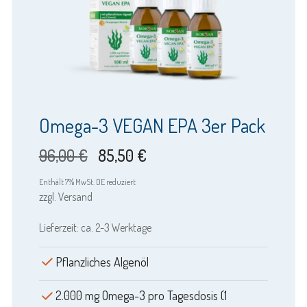
Omega-3 VEGAN EPA 3er Pack
Ursprünglicher
Aktueller
96,00
€
85,50
€
Preis
Preis
Enthält 7% MwSt. DE reduziert
zzgl.
Versand
war:
ist:
Lieferzeit: ca. 2-3 Werktage
96,00 €
85,50 €.
Pflanzliches Algenöl
2.000 mg Omega-3 pro Tagesdosis (1