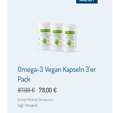
Omega-3 Vegan Kapseln 3’er
Pack
Ursprünglicher
Aktueller
87,00
€
78,00
€
Preis
Preis
Enthält 7% MwSt. DE reduziert
zzgl.
Versand
war:
ist: