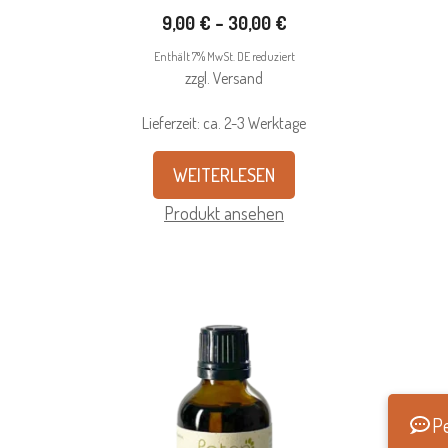
Preisspanne:
9,00
€
–
30,00
€
9,00 €
Enthält 7% MwSt. DE reduziert
bis
zzgl.
Versand
30,00 €
Lieferzeit: ca. 2-3 Werktage
WEITERLESEN
Produkt ansehen
Pe