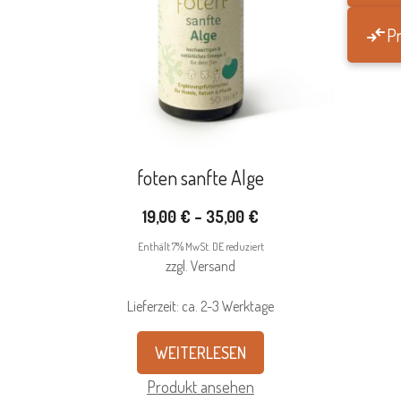
Pr
foten sanfte Alge
Preisspanne:
19,00
€
–
35,00
€
19,00 €
Enthält 7% MwSt. DE reduziert
bis
zzgl.
Versand
35,00 €
Lieferzeit: ca. 2-3 Werktage
WEITERLESEN
Produkt ansehen