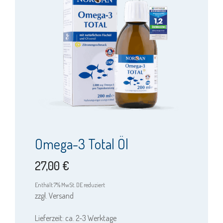
weist
mehrere
Varianten
auf.
Die
Optionen
können
auf
der
Produktseite
Omega-3 Total Öl
gewählt
werden
27,00
€
Enthält 7% MwSt. DE reduziert
zzgl.
Versand
Lieferzeit: ca. 2-3 Werktage