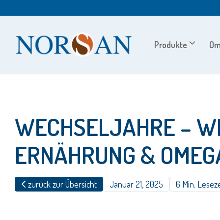
Zum
Inhalt
springen
Produkte
Om
WECHSELJAHRE – WE
ERNÄHRUNG & OMEG
zurück zur Übersicht
Januar 21, 2025
6 Min. Leseze