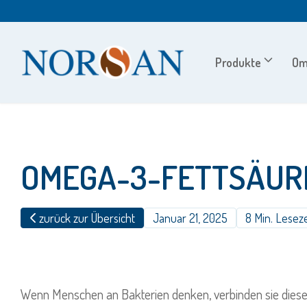
Zum
Inhalt
springen
Produkte
Om
OMEGA-3-FETTSÄURE
zurück zur Übersicht
Januar 21, 2025
8 Min. Leseze
Wenn Menschen an Bakterien denken, verbinden sie diese o