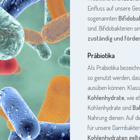
Einfluss auf unsere Ges
sogenannten
Bifidoba
sind. Bifidobakterien s
zuständig und förde
Präbiotika
Als Präbiotika bezeich
so genutzt werden, das
ausüben können. Klass
Kohlenhydrate
, wie e
Kohlenhydrate sind
Ba
Nahrung dienen. Auf di
für unsere Darmbakter
Kohlenhydraten gelt