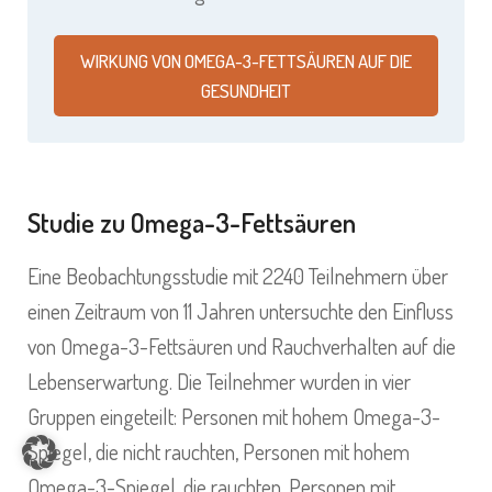
WIRKUNG VON OMEGA-3-FETTSÄUREN AUF DIE
GESUNDHEIT
Studie zu Omega-3-Fettsäuren
Eine Beobachtungsstudie mit 2240 Teilnehmern über
einen Zeitraum von 11 Jahren untersuchte den Einfluss
von Omega-3-Fettsäuren und Rauchverhalten auf die
Lebenserwartung. Die Teilnehmer wurden in vier
Gruppen eingeteilt: Personen mit hohem Omega-3-
Item added to cart.
CHECKOUT
Spiegel, die nicht rauchten, Personen mit hohem
0 items -
0,00
€
Omega-3-Spiegel, die rauchten, Personen mit