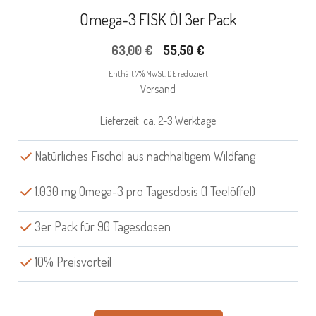
Omega-3 FISK Öl 3er Pack
Ursprünglicher
Aktueller
63,00
€
55,50
€
Preis
Preis
Enthält 7% MwSt. DE reduziert
war:
ist:
Versand
63,00 €
55,50 €.
Lieferzeit: ca. 2-3 Werktage
Natürliches Fischöl aus nachhaltigem Wildfang
1.030 mg Omega-3 pro Tagesdosis (1 Teelöffel)
3er Pack für 90 Tagesdosen
10% Preisvorteil