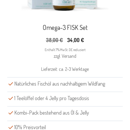
Omega-3 FISK Set
Ursprünglicher
Aktueller
38,00
€
34,00
€
Preis
Preis
Enthält 7% MwSt. DE reduziert
war:
ist:
zzgl.
Versand
38,00 €
34,00 €.
Lieferzeit: ca. 2-3 Werktage
Natürliches Fischöl aus nachhaltigem Wildfang
1 Teelöffel oder 4 Jelly pro Tagesdosis
Kombi-Pack bestehend aus Öl & Jelly
10% Preisvorteil