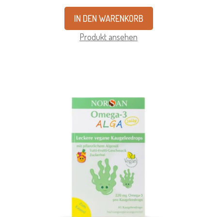
IN DEN WARENKORB
Produkt ansehen
Dieses
Produkt
weist
mehrere
Varianten
auf.
Die
Optionen
können
auf