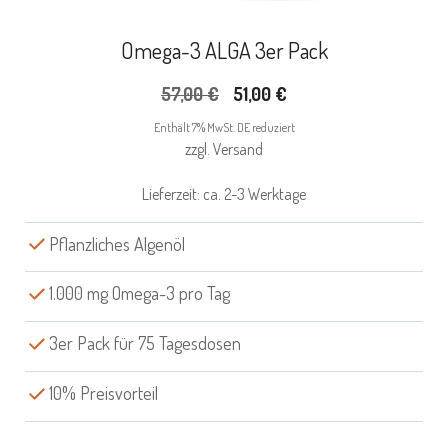
Omega-3 ALGA 3er Pack
Ursprünglicher
Aktueller
57,00
€
51,00
€
Preis
Preis
Enthält 7% MwSt. DE reduziert
war:
ist:
zzgl.
Versand
57,00 €
51,00 €.
Lieferzeit: ca. 2-3 Werktage
Pflanzliches Algenöl
1.000 mg Omega-3 pro Tag
3er Pack für 75 Tagesdosen
10% Preisvorteil