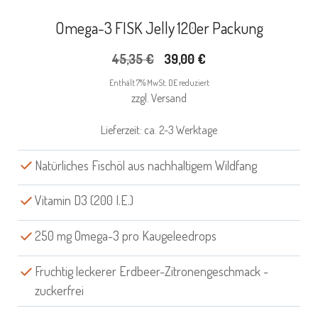
Omega-3 FISK Jelly 120er Packung
Ursprünglicher
Aktueller
45,35
€
39,00
€
Preis
Preis
Enthält 7% MwSt. DE reduziert
war:
ist:
zzgl.
Versand
45,35 €
39,00 €.
Lieferzeit: ca. 2-3 Werktage
Natürliches Fischöl aus nachhaltigem Wildfang
Vitamin D3 (200 I.E.)
250 mg Omega-3 pro Kaugeleedrops
Fruchtig leckerer Erdbeer-Zitronengeschmack -
zuckerfrei