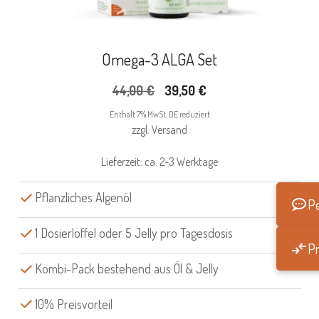
Omega-3 ALGA Set
Ursprünglicher
Aktueller
44,00
€
39,50
€
Preis
Preis
Enthält 7% MwSt. DE reduziert
war:
ist:
zzgl.
Versand
44,00 €
39,50 €.
Lieferzeit: ca. 2-3 Werktage
Pflanzliches Algenöl
Pe
1 Dosierlöffel oder 5 Jelly pro Tagesdosis
Pr
Kombi-Pack bestehend aus Öl & Jelly
10% Preisvorteil