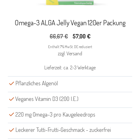
Omega-3 ALGA Jelly Vegan 120er Packung
Ursprünglicher
Aktueller
66,67
€
57,00
€
Preis
Preis
Enthält 7% MwSt. DE reduziert
war:
ist:
zzgl.
Versand
66,67 €
57,00 €.
Lieferzeit: ca. 2-3 Werktage
Pflanzliches Algenöl
Veganes Vitamin D3 (200 I.E.)
220 mg Omega-3 pro Kaugeleedrops
Leckerer Tutti-Frutti-Geschmack - zuckerfrei