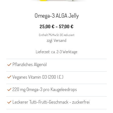
der
Produktseite
Omega-3 ALGA Jelly
gewählt
Preisspanne:
25,00
€
–
57,00
€
werden
25,00 €
Enthält 7% MwSt. DE reduziert
bis
zzgl.
Versand
57,00 €
Lieferzeit: ca. 2-3 Werktage
Pflanzliches Algenöl
Veganes Vitamin D3 (200 I.E.)
220 mg Omega-3 pro Kaugeleedrops
Leckerer Tutti-Frutti-Geschmack - zuckerfrei