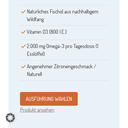
Natürliches Fischöl aus nachhaltigem
Wildfang
Vitamin D3 (800 I.E.)
2.000 mg Omega-3 pro Tagesdosis (1
Esslöffel)
Angenehmer Zitronengeschmack /
Naturell
AUSFÜHRUNG WÄHLEN
Produkt ansehen
Item added to cart.
CHECKOUT
0 items -
0,00
€