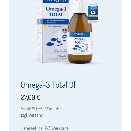
weist
mehrere
Varianten
auf.
Die
Optionen
können
auf
der
Produktseite
Omega-3 Total Öl
gewählt
werden
27,00
€
Enthält 7% MwSt. DE reduziert
zzgl.
Versand
Lieferzeit: ca. 2-3 Werktage