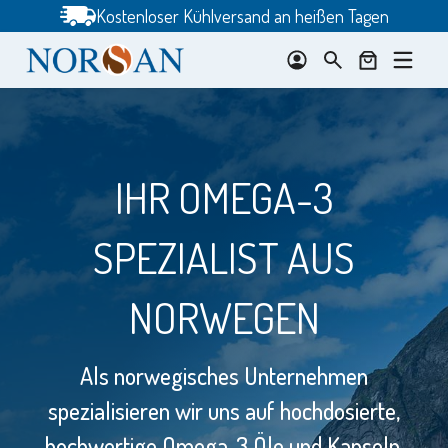
Zum
Kostenloser Kühlversand an heißen Tagen
Inhalt
springen
IHR OMEGA-3
SPEZIALIST AUS
N
s
NORWEGEN
Als norwegisches Unternehmen
spezialisieren wir uns auf hochdosierte,
hochwertige Omega‑3 Öle und Kapseln.