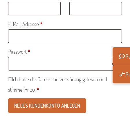
Erforderlich
E-Mail-Adresse
*
Erforderlich
Passwort
*
Pe
Pr
Ich habe die
Datenschutzerklärung
gelesen und
stimme ihr zu.
*
NEUES KUNDENKONTO ANLEGEN