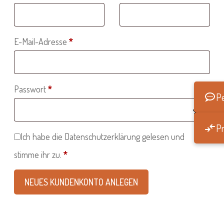
Erforderlich
E-Mail-Adresse
*
Erforderlich
Passwort
*
Pe
Pr
Ich habe die
Datenschutzerklärung
gelesen und
stimme ihr zu.
*
NEUES KUNDENKONTO ANLEGEN