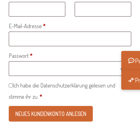
Erforderlich
E-Mail-Adresse
*
Erforderlich
Passwort
*
Pe
Pr
Ich habe die
Datenschutzerklärung
gelesen und
stimme ihr zu.
*
NEUES KUNDENKONTO ANLEGEN