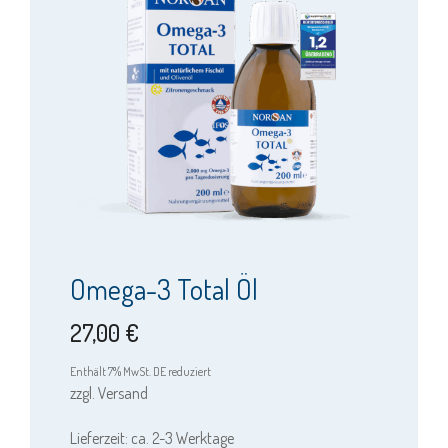
weist
mehrere
Varianten
auf.
Die
Optionen
können
auf
der
Produktseite
Omega-3 Total Öl
gewählt
werden
27,00
€
Enthält 7% MwSt. DE reduziert
zzgl.
Versand
Lieferzeit: ca. 2-3 Werktage