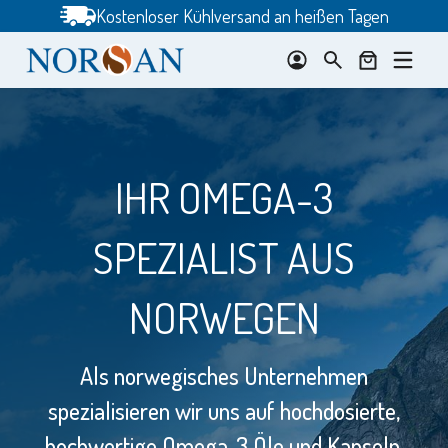
Zum
Kostenloser Kühlversand an heißen Tagen
Inhalt
springen
IHR OMEGA-3
SPEZIALIST AUS
N
s
NORWEGEN
Als norwegisches Unternehmen
spezialisieren wir uns auf hochdosierte,
hochwertige Omega‑3 Öle und Kapseln.