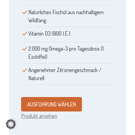
Natürliches Fischöl aus nachhaltigem
Wildfang
Vitamin D3 (800 I.E.)
2.000 mg Omega-3 pro Tagesdosis (1
Esslöffel)
Angenehmer Zitronengeschmack /
Naturell
AUSFÜHRUNG WÄHLEN
Produkt ansehen
Item added to cart.
CHECKOUT
0 items -
0,00
€